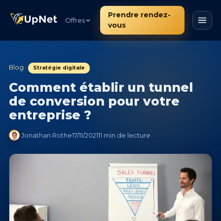
Prendre rendez-
Offres
vous
Blog
·
Stratégie digitale
Comment établir un tunnel
de conversion pour votre
entreprise ?
Jonathan Rothe
17/11/2021
11 min de lecture