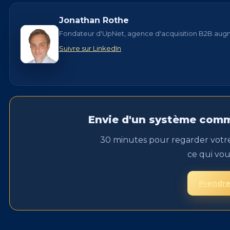
Jonathan Rothe
Fondateur d'UpNet, agence d'acquisition B2B augme
Suivre sur LinkedIn
Envie d'un système comme
30 minutes pour regarder votre
ce qui vou
Prendre