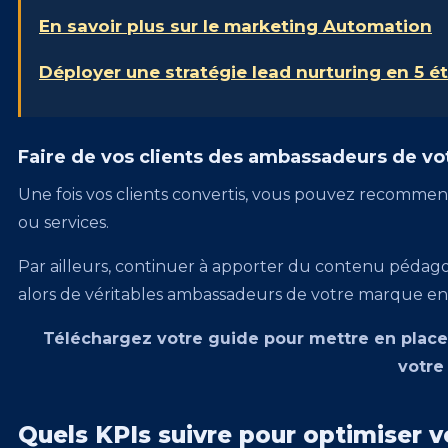
En savoir plus sur le marketing Automation
Déployer une stratégie lead nurturing en 5 é
Faire de vos clients des ambassadeurs de vo
Une fois vos clients convertis, vous pouvez recommen
ou services.
Par ailleurs, continuer à apporter du contenu pédagog
alors de véritables ambassadeurs de votre marque en 
Téléchargez votre guide pour mettre en place
votre
Quels KPIs suivre pour optimiser v